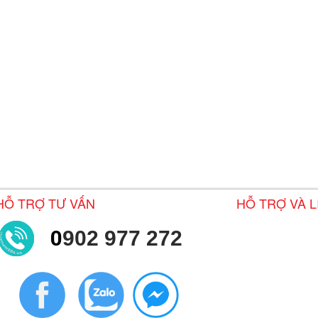
HỖ TRỢ TƯ VẤN
HỖ TRỢ VÀ L
0
902 977 272