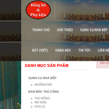
TRANG CHỦ
GIỚI THIỆU
DỤNG CỤ NHÀ BẾP
BÚT (VIẾT)
HÀNG ĐỘC
TIN TỨC
LIÊN H
Sản ph
DANH MỤC SẢN PHẨM
DỤNG CỤ NHÀ BẾP
MUỖNG/ NĨA
ĐAN MÓC THỦ CÔNG
THÚ BÔNG
MŨ NÓN
HOA LÁ