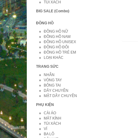
TÚI XÁCH
BIG SALE (Combo)
ĐỒNG HỒ
ĐỒNG HỒ NỮ
ĐỒNG HỒ NAM
ĐỒNG HỒ UNISEX
ĐỒNG HỒ ĐÔI
ĐỒNG HỒ TRẺ EM
LOẠI KHÁC
TRANG SỨC
NHẪN
VÒNG TAY
BÔNG TAI
DÂY CHUYỀN
MẶT DÂY CHUYỀN
PHỤ KIỆN
CÀI ÁO
MẮT KÍNH
TÚI XÁCH
VÍ
BA LÔ