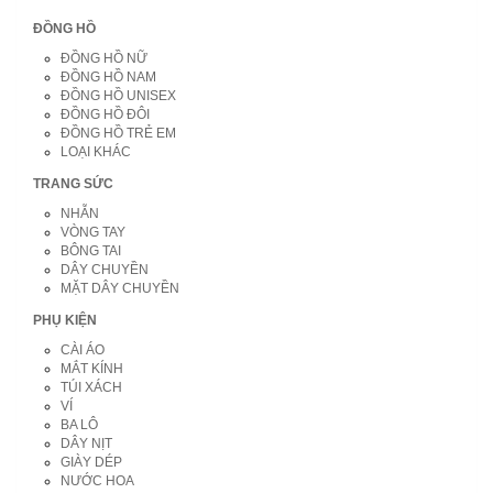
ĐỒNG HỒ
ĐỒNG HỒ NỮ
ĐỒNG HỒ NAM
ĐỒNG HỒ UNISEX
ĐỒNG HỒ ĐÔI
ĐỒNG HỒ TRẺ EM
LOẠI KHÁC
TRANG SỨC
NHẪN
VÒNG TAY
BÔNG TAI
DÂY CHUYỀN
MẶT DÂY CHUYỀN
PHỤ KIỆN
CÀI ÁO
MẮT KÍNH
TÚI XÁCH
VÍ
BA LÔ
DÂY NỊT
GIÀY DÉP
NƯỚC HOA