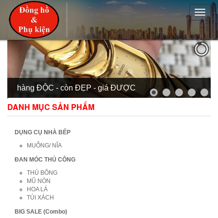
Toggle
naviga
hàng ĐỘC - còn ĐẸP - giá ĐƯỢC
DANH MỤC SẢN PHẨM
DỤNG CỤ NHÀ BẾP
MUỖNG/ NĨA
ĐAN MÓC THỦ CÔNG
THÚ BÔNG
MŨ NÓN
HOA LÁ
TÚI XÁCH
BIG SALE (Combo)