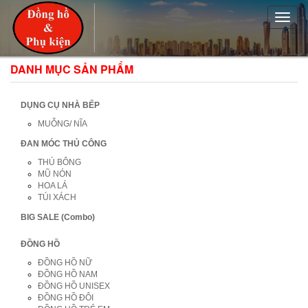
Toggle
naviga
DANH MỤC SẢN PHẨM
DỤNG CỤ NHÀ BẾP
MUỖNG/ NĨA
ĐAN MÓC THỦ CÔNG
THÚ BÔNG
MŨ NÓN
HOA LÁ
TÚI XÁCH
BIG SALE (Combo)
ĐỒNG HỒ
ĐỒNG HỒ NỮ
ĐỒNG HỒ NAM
ĐỒNG HỒ UNISEX
ĐỒNG HỒ ĐÔI