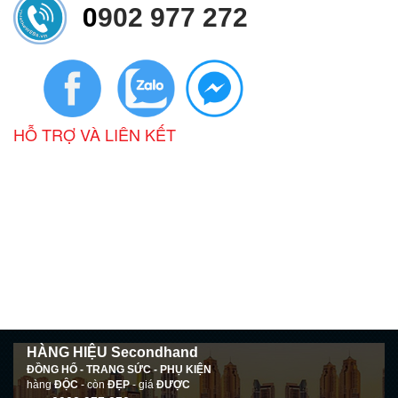
0
902 977 272
HỖ TRỢ VÀ LIÊN KẾT
HÀNG HIỆU Secondhand
ĐỒNG HỔ - TRANG SỨC - PHỤ KIỆN
hàng
ĐỘC
- còn
ĐẸP
- giá
ĐƯỢC