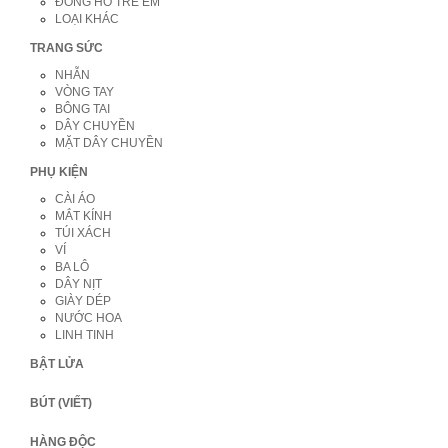
ĐỒNG HỒ TRẺ EM
LOẠI KHÁC
TRANG SỨC
NHẪN
VÒNG TAY
BÔNG TAI
DÂY CHUYỀN
MẶT DÂY CHUYỀN
PHỤ KIỆN
CÀI ÁO
MẮT KÍNH
TÚI XÁCH
VÍ
BA LÔ
DÂY NỊT
GIÀY DÉP
NƯỚC HOA
LINH TINH
BẬT LỬA
BÚT (VIẾT)
HÀNG ĐỘC