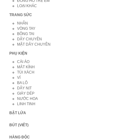
ĐỒNG HỒ TRẺ EM
LOẠI KHÁC
TRANG SỨC
NHẪN
VÒNG TAY
BÔNG TAI
DÂY CHUYỀN
MẶT DÂY CHUYỀN
PHỤ KIỆN
CÀI ÁO
MẮT KÍNH
TÚI XÁCH
VÍ
BA LÔ
DÂY NỊT
GIÀY DÉP
NƯỚC HOA
LINH TINH
BẬT LỬA
BÚT (VIẾT)
HÀNG ĐỘC