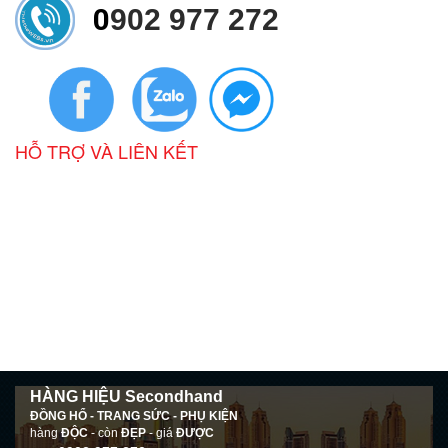
0
902 977 272
HỖ TRỢ VÀ LIÊN KẾT
HÀNG HIỆU Secondhand
ĐỒNG HỔ - TRANG SỨC - PHỤ KIỆN
hàng
ĐỘC
- còn
ĐẸP
- giá
ĐƯỢC