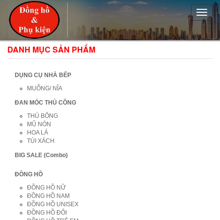
Toggle
naviga
DANH MỤC SẢN PHẨM
DỤNG CỤ NHÀ BẾP
MUỖNG/ NĨA
ĐAN MÓC THỦ CÔNG
THÚ BÔNG
MŨ NÓN
HOA LÁ
TÚI XÁCH
BIG SALE (Combo)
ĐỒNG HỒ
ĐỒNG HỒ NỮ
ĐỒNG HỒ NAM
ĐỒNG HỒ UNISEX
ĐỒNG HỒ ĐÔI